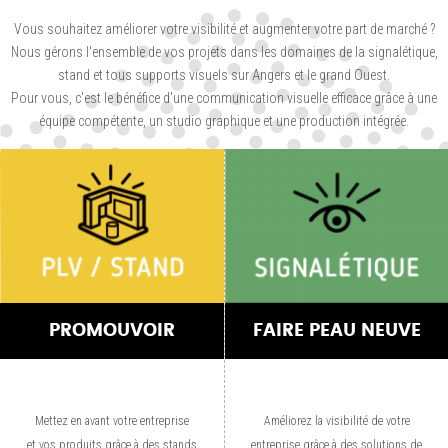
Vous souhaitez améliorer votre visibilité et augmenter votre part de marché ?
Nous gérons l'ensemble de vos projets dans les domaines de la signalétique,
stand et tous supports visuels sur Angers et le grand Ouest.
Pour vous, c'est le bénéfice d'une communication visuelle efficace grâce à une
équipe compétente, un studio graphique et une production intégrée.
PROMOUVOIR
FAIRE PEAU NEUVE
Mettez en avant votre entreprise
Améliorez la visibilité de votre
et vos produits grâce à des stands
entreprise grâce à des solutions de