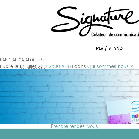
Aller au texte
Aller au menu
Passer
Menu principal
au
PLV / STAND
contenu
BANDEAU CATALOGUES
Publié le
12 juillet 2017
2500 × 371
dans
Qui sommes nous ?
Prendre rendez-vous