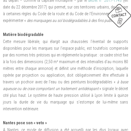
au départ – comme la capitale rhônalpine – par le
décret n° 2017-1743
(en
date du 22 décembre 2017) qui permet, sur ces territoires urbains, de déroger
à certaines règles du Code de la route et du Code de l’Environnement afin d’y
expérimenter «
des marquages au sol biodégradables à des fins publicitaires
».
Matière biodégradable
Cette mesure libérale, qui élargit aux chaussées l’éventail de supports
disponibles pour les marques sur l’espace public, est toutefois compensée
par des normes très précises qui en réglemente la pratique : ce cadre strict fixe
à la fois des dimensions (2,50 m² maximum et des intervalles d’au moins 80
mètres entre chaque annonce) et définit une méthode d’inscription, laquelle
opérée par projection ou application, doit obligatoirement être effectuée à
travers un pochoir avec de l’eau ou des peintures biodégradables «
à base
aqueuse ou de craie comportant un traitement antidérapant
» signale le décret
cité plus haut. Le système de haute pression utilisé à Lyon limite à quinze
jours la durée de vie du marquage qui s’estompe de lui-même sans
intervention extérieure.
Nantes pose son « veto »
A Nantes, ce mode de diffusion a été accueilli par les élus locaux avec