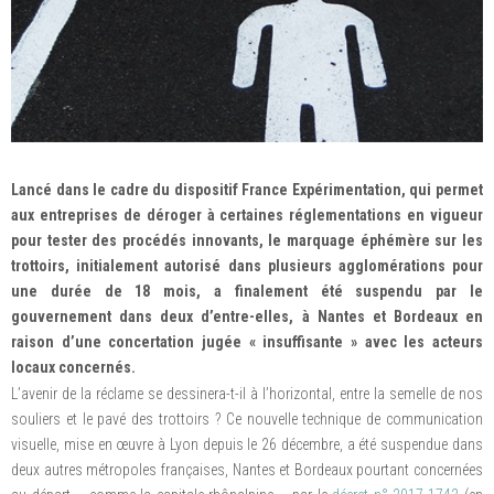
Lancé dans le cadre du dispositif France Expérimentation, qui permet
aux entreprises de déroger à certaines réglementations en vigueur
pour tester des procédés innovants, le marquage éphémère sur les
trottoirs, initialement autorisé dans plusieurs agglomérations pour
une durée de 18 mois, a finalement été suspendu par le
gouvernement dans deux d’entre-elles, à Nantes et Bordeaux en
raison d’une concertation jugée « insuffisante » avec les acteurs
locaux concernés.
L’avenir de la réclame se dessinera-t-il à l’horizontal, entre la semelle de nos
souliers et le pavé des trottoirs ? Ce nouvelle technique de communication
visuelle, mise en œuvre à Lyon depuis le 26 décembre, a été suspendue dans
deux autres métropoles françaises, Nantes et Bordeaux pourtant concernées