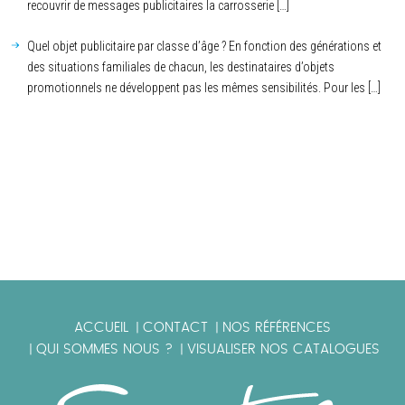
recouvrir de messages publicitaires la carrosserie […]
Quel objet publicitaire par classe d’âge ? En fonction des générations et
des situations familiales de chacun, les destinataires d’objets
promotionnels ne développent pas les mêmes sensibilités. Pour les […]
ACCUEIL
CONTACT
NOS RÉFÉRENCES
|
|
QUI SOMMES NOUS ?
VISUALISER NOS CATALOGUES
|
|