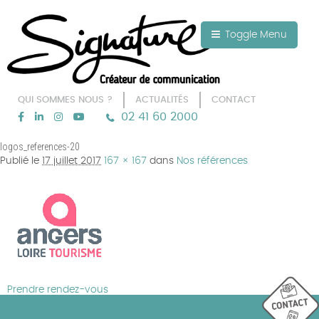
Aller au texte
Aller au menu
Toggle Menu
QUI SOMMES NOUS ?
ACTUALITÉS
CONTACT
02 41 60 2000
Passer
Menu principal
logos_references-20
au
Publié le
17 juillet 2017
167 × 167
dans
Nos références
contenu
Prendre rendez-vous