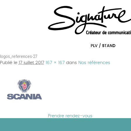
Aller au texte
Aller au menu
Passer
Menu principal
au
PLV / STAND
contenu
logos_references-27
Publié le
17 juillet 2017
167 × 167
dans
Nos références
Prendre rendez-vous