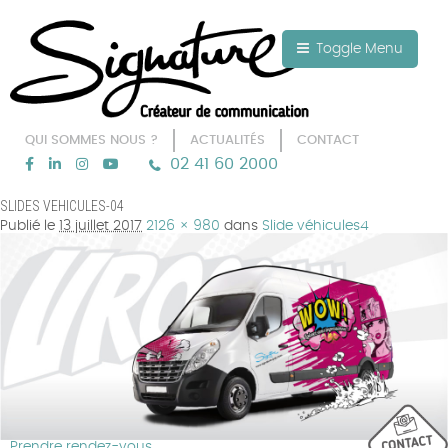
Aller au texte
Aller au menu
Toggle Menu
QUI SOMMES NOUS ?
ACTUALITÉS
CONTACT
02 41 60 2000
Passer
Menu principal
SLIDES VEHICULES-04
au
Publié le
13 juillet 2017
2126 × 980
dans
Slide véhicules4
contenu
Prendre rendez-vous