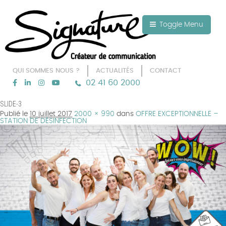
Aller au texte
Aller au menu
Toggle Menu
QUI SOMMES NOUS ?
ACTUALITÉS
CONTACT
02 41 60 2000
Passer
Menu principal
SLIDE-3
au
Publié le
10 juillet 2017
2000 × 990
dans
OFFRE EXCEPTIONNELLE –
contenu
STATION DE DÉSINFECTION