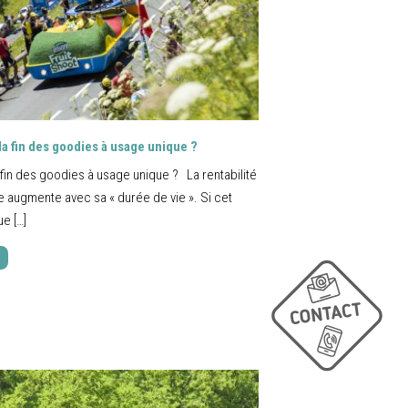
 la fin des goodies à usage unique ?
la fin des goodies à usage unique ? La rentabilité
re augmente avec sa « durée de vie ». Si cet
e […]