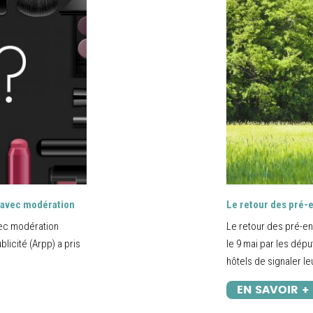
r avec modération
Le retour des pré-
avec modération
Le retour des pré-en
blicité (Arpp) a pris
le 9 mai par les dépu
hôtels de signaler leu
EN SAVOIR +