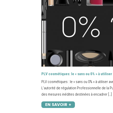
PLV cosmétiques: le « sans ou 0% » à utilise
PLV cosmétiques : le « sans ou 0% » à utiliser 
L’autorité de régulation Professionnelle de la Pu
des mesures inédites destinées à encadrer […]
EN SAVOIR +