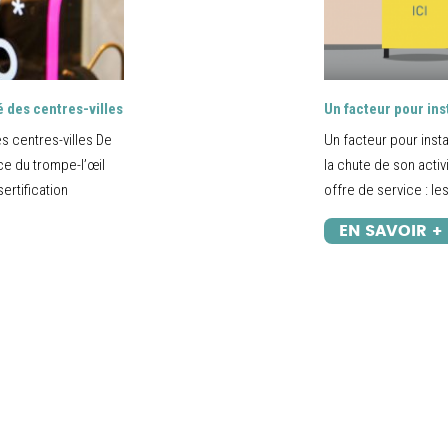
é des centres-villes
Un facteur pour ins
s centres-villes De
Un facteur pour inst
ice du trompe-l’œil
la chute de son activ
ertification
offre de service : le
EN SAVOIR +