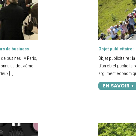
urs de business
Objet publicitaire :
 de busines A Paris,
Objet publicitaire : 
 connu au deuxième
d’un objet publicitai
deux […]
argument économiqu
EN SAVOIR +